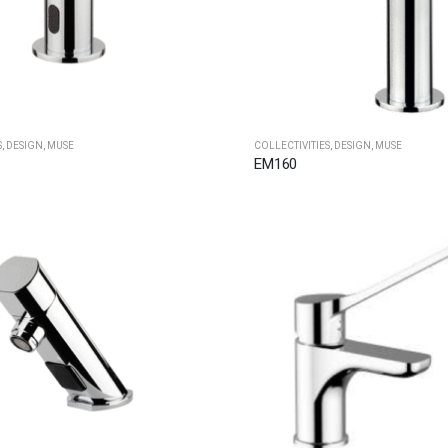
S
,
DESIGN
,
MUSE
COLLECTIVITIES
,
DESIGN
,
MUSE
EM160