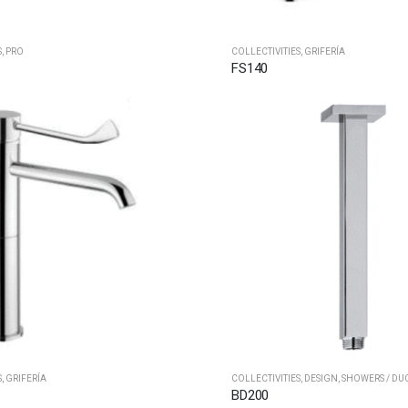
S
,
PRO
COLLECTIVITIES
,
GRIFERÍA
FS140
S
,
GRIFERÍA
COLLECTIVITIES
,
DESIGN
,
SHOWERS / DU
BD200