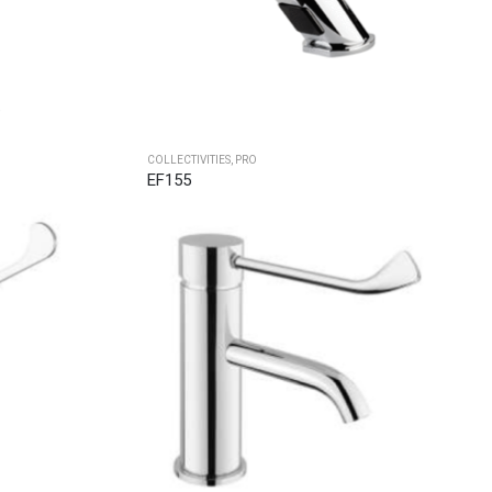
COLLECTIVITIES
,
PRO
EF155