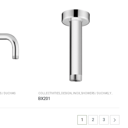
 / DUCHAS
COLLECTIVITIES
,
DESIGN
,
INOX
,
SHOWERS / DUCHAS
,
YACHT
BX201
1
2
3