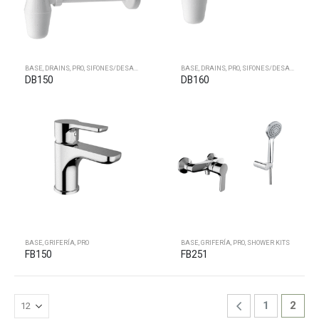
BASE
,
DRAINS
,
PRO
,
SIFONES/DESAGÜES
BASE
,
DRAINS
,
PRO
,
SIFONES/DESAGÜES
DB150
DB160
BASE
,
GRIFERÍA
,
PRO
BASE
,
GRIFERÍA
,
PRO
,
SHOWER KITS
FB150
FB251
1
2