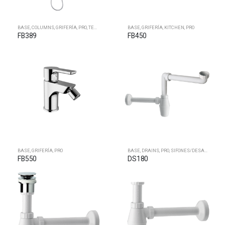
BASE
,
COLUMNS
,
GRIFERÍA
,
PRO
,
TERMOSTATOS CON COLUMNAS
BASE
,
GRIFERÍA
,
KITCHEN
,
PRO
FB389
FB450
BASE
,
GRIFERÍA
,
PRO
BASE
,
DRAINS
,
PRO
,
SIFONES/DESAGÜES
FB550
DS180