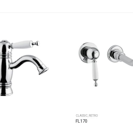
O
CLASSIC
,
RETRO
FL170