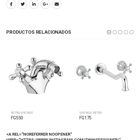
PRODUCTOS RELACIONADOS
RETRO
,
VINTAGE
FG320
VINTAGE
,
RETRO
FG175
<A REL="NOREFERRER NOOPENER"
HREF="HTTPS://WWW.INSTAGRAM.COM/TWINSDESIGNER/"