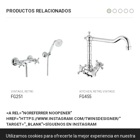
PRODUCTOS RELACIONADOS
VINTAGE
,
RETRO
KITCHEN
,
RETRO
,
VINTAGE
FG251
FG455
<A REL="NOREFERRER NOOPENER"
HREF="HTTPS://WWW.INSTAGRAM.COM/TWINSDESIGNER/"
TARGET="_BLANK">SÍGUENOS EN INSTAGRAM
@TWINSDESIGNER</A>
Utilizamos cookies para ofrecerte la mejor experiencia en nuestra