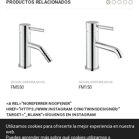
PRODUCTOS RELACIONADOS
DESIGN
,
GRIFERÍA
,
MUSE
DESIGN
,
GRIFERÍA
,
MUSE
FM550
FM150
<A REL="NOREFERRER NOOPENER"
HREF="HTTPS://WWW.INSTAGRAM.COM/TWINSDESIGNER/"
TARGET="_BLANK">SÍGUENOS EN INSTAGRAM
@TWINSDESIGNER</A>
Utilizamos cookies para ofrecerte la mejor experiencia en nuestra
web.
Puedes aprender más sobre qué cookies utilizamos o