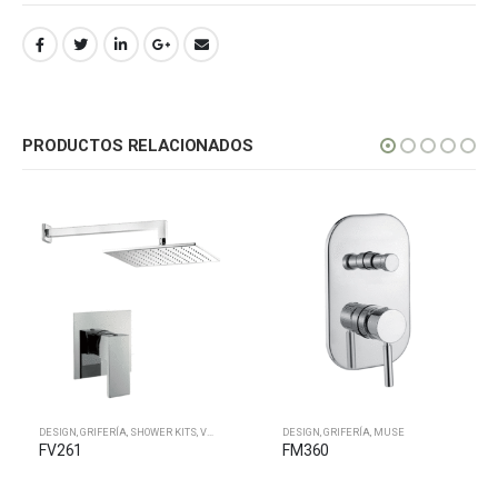
PRODUCTOS RELACIONADOS
DESIGN
,
GRIFERÍA
,
SHOWER KITS
,
VANGUARD
DESIGN
,
GRIFERÍA
,
MUSE
FV261
FM360