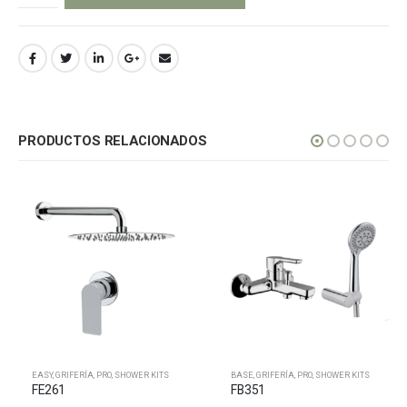
PRODUCTOS RELACIONADOS
EASY
,
GRIFERÍA
,
PRO
,
SHOWER KITS
BASE
,
GRIFERÍA
,
PRO
,
SHOWER KITS
FE261
FB351